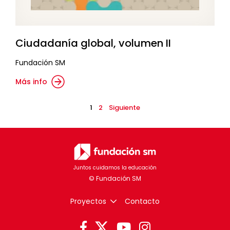
Ciudadanía global, volumen II
Fundación SM
Más info
1
2
Siguiente
Juntos cuidamos la educación
Proyectos
Contacto