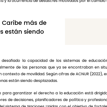
ica y la ocurrencia de desastres motivados por el cambio 
l Caribe más de
s están siendo
 desafiado la capacidad de los sistemas de educació
almente de las personas que ya se encontraban en situ
n contexto de movilidad. Según cifras de ACNUR (2022), e
onas están siendo desplazadas.
 para garantizar el derecho a la educación está dirigido
es de decisiones, planificadores de política y profesion
y del sistema de Naciones Unidas con el objetivo de forta